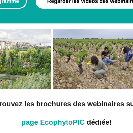
ogramme
Regarder les vidéos des webinair
rouvez les brochures des webinaires su
page EcophytoPIC
dédiée!